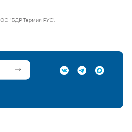
ОО "БДР Термия РУС".