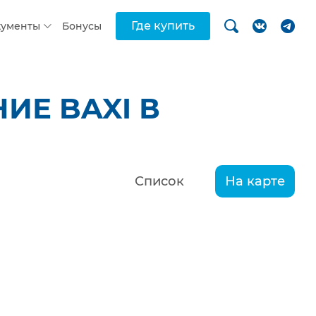
Где купить
кументы
Бонусы
ИЕ BAXI В
Список
На карте