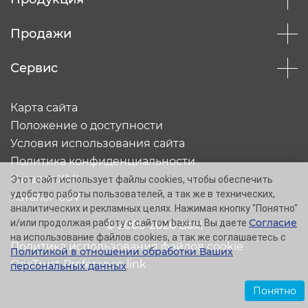
Продажи
Сервис
Карта сайта
Положение о доступности
Условия использования сайта
Политика конфиденциальности
Каталог XML
Этот сайт использует файлы cookies, чтобы обеспечить
удобство работы пользователей, а так же в технических,
Каталог CSV
аналитических и рекламных целях. Нажимая кнопку "Понятно"
Согласие
и/или продолжая работу с сайтом baxi.ru, Вы даете
© 2005-2026 Baxi
на использование файлов cookies, а так же соглашаетесь с
Политика использования файлов cookie
Политикой в отношении обработки Ваших
OneTrust Preference link
персональных данных
.
Понятно