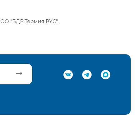
ОО "БДР Термия РУС".