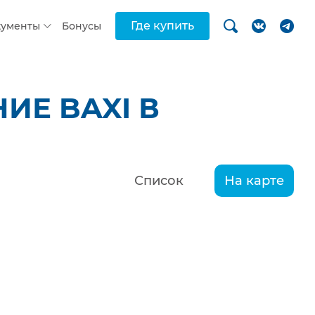
Где купить
кументы
Бонусы
ИЕ BAXI В
Список
На карте