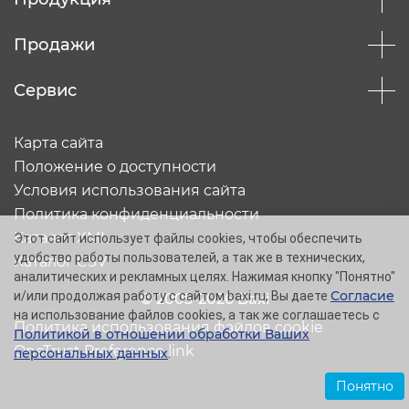
Продажи
Сервис
Карта сайта
Положение о доступности
Условия использования сайта
Политика конфиденциальности
Каталог XML
Этот сайт использует файлы cookies, чтобы обеспечить
удобство работы пользователей, а так же в технических,
Каталог CSV
аналитических и рекламных целях. Нажимая кнопку "Понятно"
Согласие
и/или продолжая работу с сайтом baxi.ru, Вы даете
© 2005-2026 Baxi
на использование файлов cookies, а так же соглашаетесь с
Политика использования файлов cookie
Политикой в отношении обработки Ваших
OneTrust Preference link
персональных данных
.
Понятно