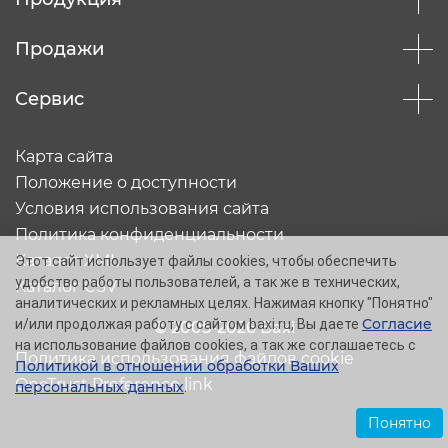
Продажи
Сервис
Карта сайта
Положение о доступности
Условия использования сайта
Политика конфиденциальности
Каталог XML
Этот сайт использует файлы cookies, чтобы обеспечить
удобство работы пользователей, а так же в технических,
Каталог CSV
аналитических и рекламных целях. Нажимая кнопку "Понятно"
Согласие
и/или продолжая работу с сайтом baxi.ru, Вы даете
© 2005-2026 Baxi
на использование файлов cookies, а так же соглашаетесь с
Политика использования файлов cookie
Политикой в отношении обработки Ваших
OneTrust Preference link
персональных данных
.
Понятно