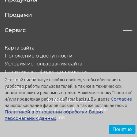
Продажи
Сервис
Карта сайта
Положение о доступности
Условия использования сайта
Политика конфиденциальности
Каталог XML
Этот сайт использует файлы cookies, чтобы обеспечить
удобство работы пользователей, а так же в технических,
Каталог CSV
аналитических и рекламных целях. Нажимая кнопку "Понятно"
Согласие
и/или продолжая работу с сайтом baxi.ru, Вы даете
© 2005-2026 Baxi
на использование файлов cookies, а так же соглашаетесь с
Политика использования файлов cookie
Политикой в отношении обработки Ваших
OneTrust Preference link
персональных данных
.
Понятно