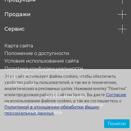
Продажи
Сервис
Карта сайта
Положение о доступности
Условия использования сайта
Политика конфиденциальности
Каталог XML
Этот сайт использует файлы cookies, чтобы обеспечить
удобство работы пользователей, а так же в технических,
Каталог CSV
аналитических и рекламных целях. Нажимая кнопку "Понятно"
Согласие
и/или продолжая работу с сайтом baxi.ru, Вы даете
© 2005-2026 Baxi
на использование файлов cookies, а так же соглашаетесь с
Политика использования файлов cookie
Политикой в отношении обработки Ваших
OneTrust Preference link
персональных данных
.
Понятно