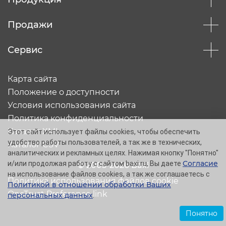
Продажи
Сервис
Карта сайта
Положение о доступности
Условия использования сайта
Политика конфиденциальности
Каталог XML
Этот сайт использует файлы cookies, чтобы обеспечить
удобство работы пользователей, а так же в технических,
Каталог CSV
аналитических и рекламных целях. Нажимая кнопку "Понятно"
Согласие
и/или продолжая работу с сайтом baxi.ru, Вы даете
© 2005-2026 Baxi
на использование файлов cookies, а так же соглашаетесь с
Политика использования файлов cookie
Политикой в отношении обработки Ваших
OneTrust Preference link
персональных данных
.
Понятно