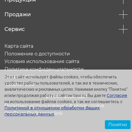
Продажи
Сервис
Карта сайта
Положение о доступности
Условия использования сайта
Политика конфиденциальности
Каталог XML
Этот сайт использует файлы cookies, чтобы обеспечить
удобство работы пользователей, а так же в технических,
Каталог CSV
аналитических и рекламных целях. Нажимая кнопку "Понятно"
Согласие
и/или продолжая работу с сайтом baxi.ru, Вы даете
© 2005-2026 Baxi
на использование файлов cookies, а так же соглашаетесь с
Политика использования файлов cookie
Политикой в отношении обработки Ваших
OneTrust Preference link
персональных данных
.
Понятно