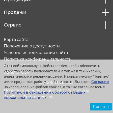
Продажи
Сервис
Карта сайта
Положение о доступности
Условия использования сайта
Политика конфиденциальности
Каталог XML
Этот сайт использует файлы cookies, чтобы обеспечить
удобство работы пользователей, а так же в технических,
Каталог CSV
аналитических и рекламных целях. Нажимая кнопку "Понятно"
Согласие
и/или продолжая работу с сайтом baxi.ru, Вы даете
© 2005-2026 Baxi
на использование файлов cookies, а так же соглашаетесь с
Политика использования файлов cookie
Политикой в отношении обработки Ваших
OneTrust Preference link
персональных данных
.
Понятно