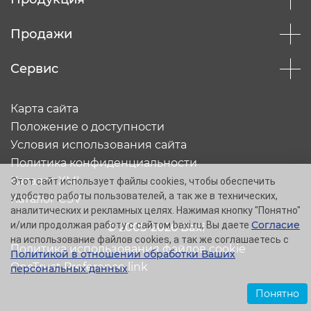
Продажи
Сервис
Карта сайта
Положение о доступности
Условия использования сайта
Политика конфиденциальности
Каталог XML
Этот сайт использует файлы cookies, чтобы обеспечить
удобство работы пользователей, а так же в технических,
Каталог CSV
аналитических и рекламных целях. Нажимая кнопку "Понятно"
Согласие
и/или продолжая работу с сайтом baxi.ru, Вы даете
© 2005-2026 Baxi
на использование файлов cookies, а так же соглашаетесь с
Политика использования файлов cookie
Политикой в отношении обработки Ваших
OneTrust Preference link
персональных данных
.
Понятно