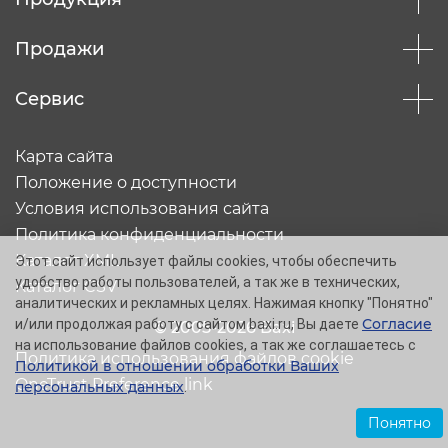
Продажи
Сервис
Карта сайта
Положение о доступности
Условия использования сайта
Политика конфиденциальности
Каталог XML
Этот сайт использует файлы cookies, чтобы обеспечить
удобство работы пользователей, а так же в технических,
Каталог CSV
аналитических и рекламных целях. Нажимая кнопку "Понятно"
Согласие
и/или продолжая работу с сайтом baxi.ru, Вы даете
© 2005-2026 Baxi
на использование файлов cookies, а так же соглашаетесь с
Политика использования файлов cookie
Политикой в отношении обработки Ваших
OneTrust Preference link
персональных данных
.
Понятно