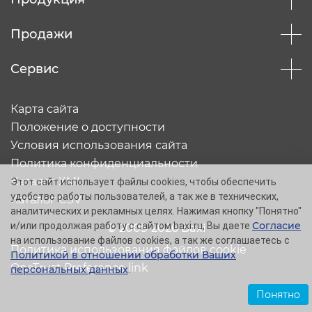
Продажи
Сервис
Карта сайта
Положение о доступности
Условия использования сайта
Политика конфиденциальности
Каталог XML
Этот сайт использует файлы cookies, чтобы обеспечить
удобство работы пользователей, а так же в технических,
Каталог CSV
аналитических и рекламных целях. Нажимая кнопку "Понятно"
Согласие
и/или продолжая работу с сайтом baxi.ru, Вы даете
© 2005-2026 Baxi
на использование файлов cookies, а так же соглашаетесь с
Политика использования файлов cookie
Политикой в отношении обработки Ваших
OneTrust Preference link
персональных данных
.
Понятно