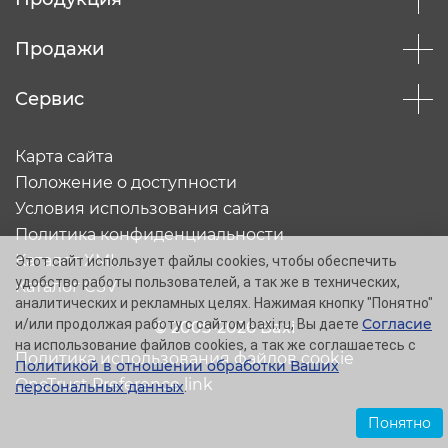
Продажи
Сервис
Карта сайта
Положение о доступности
Условия использования сайта
Политика конфиденциальности
Каталог XML
Этот сайт использует файлы cookies, чтобы обеспечить
удобство работы пользователей, а так же в технических,
Каталог CSV
аналитических и рекламных целях. Нажимая кнопку "Понятно"
Согласие
и/или продолжая работу с сайтом baxi.ru, Вы даете
© 2005-2026 Baxi
на использование файлов cookies, а так же соглашаетесь с
Политика использования файлов cookie
Политикой в отношении обработки Ваших
OneTrust Preference link
персональных данных
.
Понятно