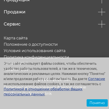
Продажи
Сервис
Карта сайта
Положение о доступности
Условия использования сайта
Политика конфиденциальности
Каталог XML
Этот сайт использует файлы cookies, чтобы обеспечить
удобство работы пользователей, а так же в технических,
Каталог CSV
аналитических и рекламных целях. Нажимая кнопку "Понятно"
Согласие
и/или продолжая работу с сайтом baxi.ru, Вы даете
© 2005-2026 Baxi
на использование файлов cookies, а так же соглашаетесь с
Политика использования файлов cookie
Политикой в отношении обработки Ваших
OneTrust Preference link
персональных данных
.
Понятно