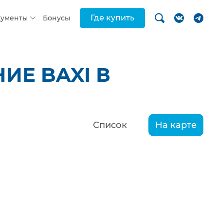
Где купить
кументы
Бонусы
ИЕ BAXI В
Список
На карте