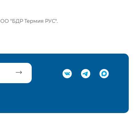
ОО "БДР Термия РУС".