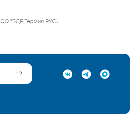
ОО "БДР Термия РУС".