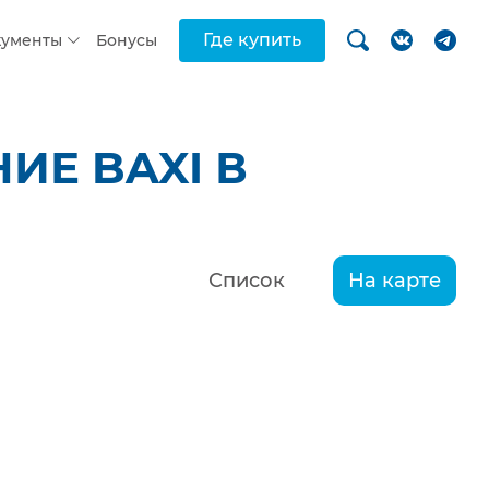
Где купить
кументы
Бонусы
ИЕ BAXI В
Список
На карте