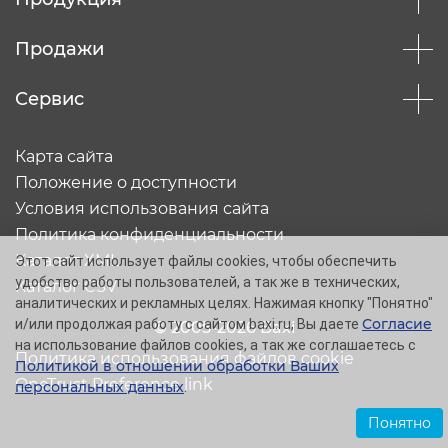
Продажи
Сервис
Карта сайта
Положение о доступности
Условия использования сайта
Политика конфиденциальности
Каталог XML
Этот сайт использует файлы cookies, чтобы обеспечить
удобство работы пользователей, а так же в технических,
Каталог CSV
аналитических и рекламных целях. Нажимая кнопку "Понятно"
Согласие
и/или продолжая работу с сайтом baxi.ru, Вы даете
© 2005-2026 Baxi
на использование файлов cookies, а так же соглашаетесь с
Политика использования файлов cookie
Политикой в отношении обработки Ваших
OneTrust Preference link
персональных данных
.
Понятно