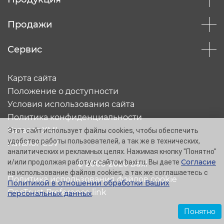
Продажи
Сервис
Карта сайта
Положение о доступности
Условия использования сайта
Политика конфиденциальности
Каталог XML
Этот сайт использует файлы cookies, чтобы обеспечить
удобство работы пользователей, а так же в технических,
Каталог CSV
аналитических и рекламных целях. Нажимая кнопку "Понятно"
Согласие
и/или продолжая работу с сайтом baxi.ru, Вы даете
© 2005-2026 Baxi
на использование файлов cookies, а так же соглашаетесь с
Политика использования файлов cookie
Политикой в отношении обработки Ваших
OneTrust Preference link
персональных данных
.
Понятно