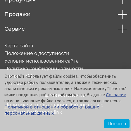
Продажи
Сервис
Карта сайта
Положение о доступности
Условия использования сайта
Политика конфиденциальности
Каталог XML
Этот сайт использует файлы cookies, чтобы обеспечить
удобство работы пользователей, а так же в технических,
Каталог CSV
аналитических и рекламных целях. Нажимая кнопку "Понятно"
Согласие
и/или продолжая работу с сайтом baxi.ru, Вы даете
© 2005-2026 Baxi
на использование файлов cookies, а так же соглашаетесь с
Политика использования файлов cookie
Политикой в отношении обработки Ваших
OneTrust Preference link
персональных данных
.
Понятно