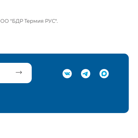
ОО "БДР Термия РУС".