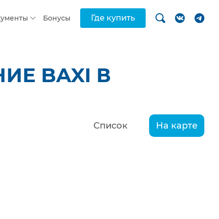
Где купить
кументы
Бонусы
ИЕ BAXI В
Список
На карте