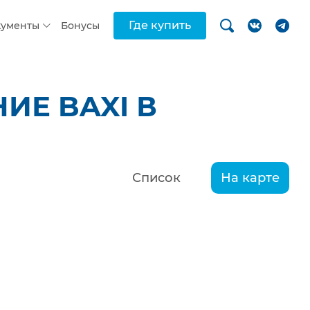
Где купить
кументы
Бонусы
ИЕ BAXI В
Список
На карте