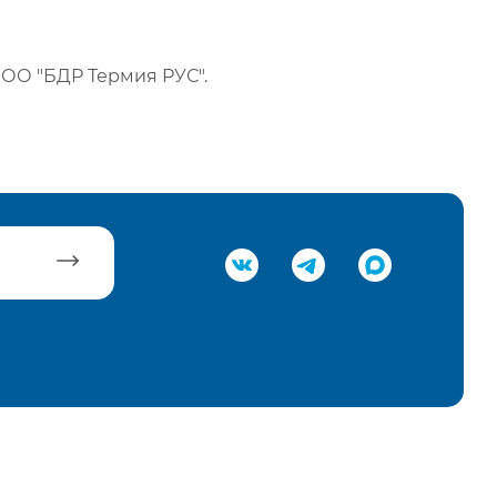
ОО "БДР Термия РУС".