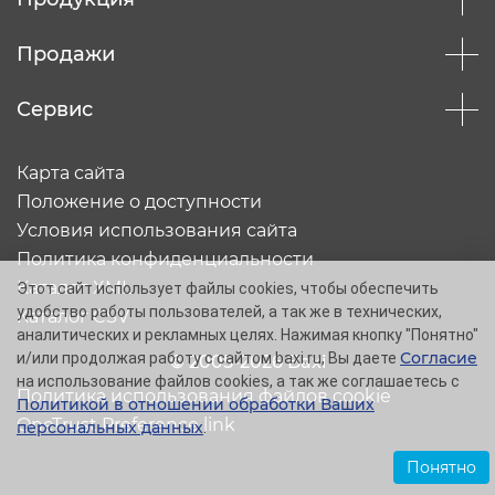
Продажи
Сервис
Карта сайта
Положение о доступности
Условия использования сайта
Политика конфиденциальности
Каталог XML
Этот сайт использует файлы cookies, чтобы обеспечить
удобство работы пользователей, а так же в технических,
Каталог CSV
аналитических и рекламных целях. Нажимая кнопку "Понятно"
Согласие
и/или продолжая работу с сайтом baxi.ru, Вы даете
© 2005-2026 Baxi
на использование файлов cookies, а так же соглашаетесь с
Политика использования файлов cookie
Политикой в отношении обработки Ваших
OneTrust Preference link
персональных данных
.
Понятно