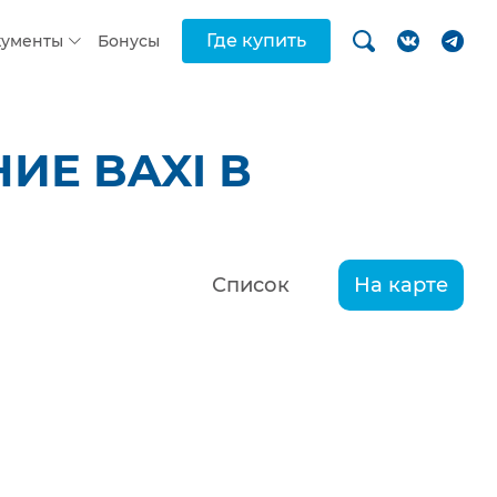
Где купить
кументы
Бонусы
ИЕ BAXI В
Список
На карте