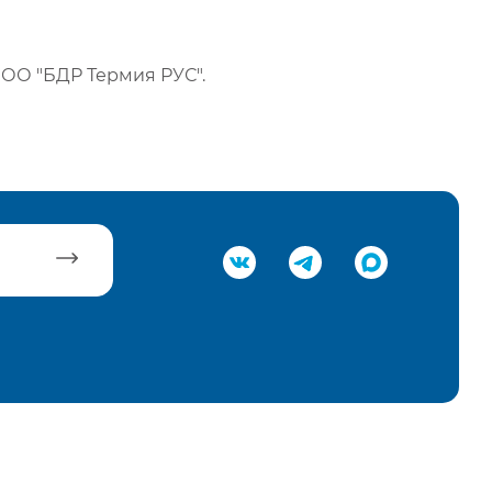
ОО "БДР Термия РУС".