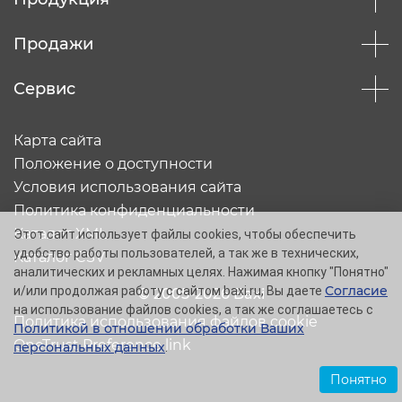
Продажи
Сервис
Карта сайта
Положение о доступности
Условия использования сайта
Политика конфиденциальности
Каталог XML
Этот сайт использует файлы cookies, чтобы обеспечить
удобство работы пользователей, а так же в технических,
Каталог CSV
аналитических и рекламных целях. Нажимая кнопку "Понятно"
Согласие
и/или продолжая работу с сайтом baxi.ru, Вы даете
© 2005-2026 Baxi
на использование файлов cookies, а так же соглашаетесь с
Политика использования файлов cookie
Политикой в отношении обработки Ваших
OneTrust Preference link
персональных данных
.
Понятно