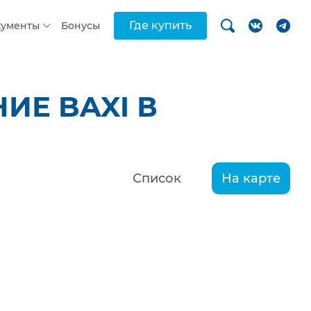
Где купить
кументы
Бонусы
ИЕ BAXI В
Список
На карте