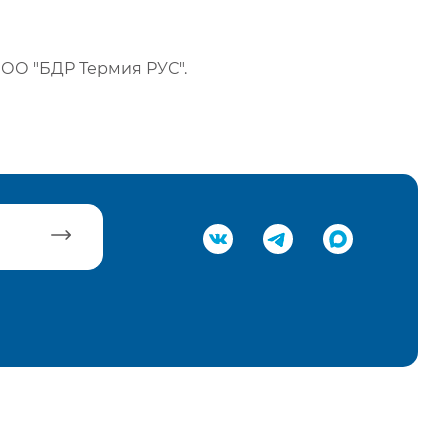
ОО "БДР Термия РУС".