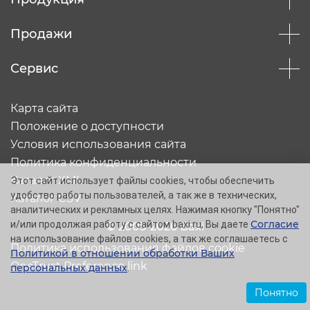
Продажи
Сервис
Карта сайта
Положение о доступности
Условия использования сайта
Политика конфиденциальности
Каталог XML
Этот сайт использует файлы cookies, чтобы обеспечить
удобство работы пользователей, а так же в технических,
Каталог CSV
аналитических и рекламных целях. Нажимая кнопку "Понятно"
Согласие
и/или продолжая работу с сайтом baxi.ru, Вы даете
© 2005-2026 Baxi
на использование файлов cookies, а так же соглашаетесь с
Политика использования файлов cookie
Политикой в отношении обработки Ваших
OneTrust Preference link
персональных данных
.
Понятно