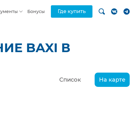
Где купить
кументы
Бонусы
ИЕ BAXI В
Список
На карте