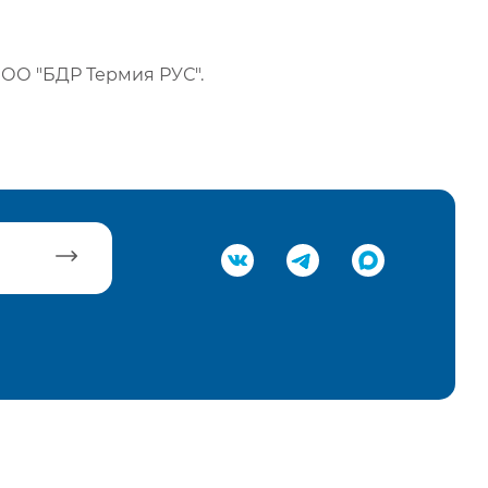
ОО "БДР Термия РУС".