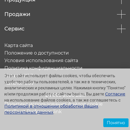
Продажи
Сервис
Карта сайта
Положение о доступности
Условия использования сайта
Политика конфиденциальности
Каталог XML
Этот сайт использует файлы cookies, чтобы обеспечить
удобство работы пользователей, а так же в технических,
Каталог CSV
аналитических и рекламных целях. Нажимая кнопку "Понятно"
Согласие
и/или продолжая работу с сайтом baxi.ru, Вы даете
© 2005-2026 Baxi
на использование файлов cookies, а так же соглашаетесь с
Политика использования файлов cookie
Политикой в отношении обработки Ваших
OneTrust Preference link
персональных данных
.
Понятно