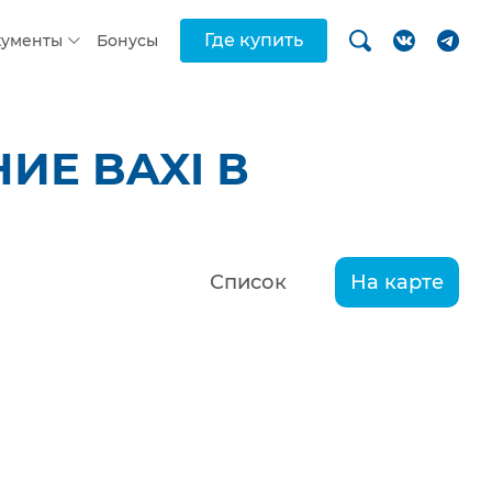
Где купить
кументы
Бонусы
ИЕ BAXI В
Список
На карте