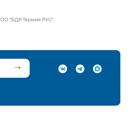
ОО "БДР Термия РУС".