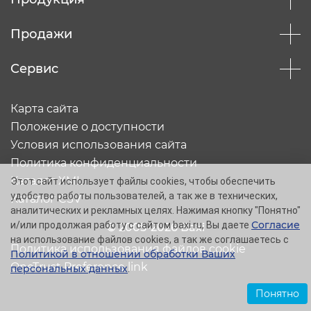
Продажи
Сервис
Карта сайта
Положение о доступности
Условия использования сайта
Политика конфиденциальности
Каталог XML
Этот сайт использует файлы cookies, чтобы обеспечить
удобство работы пользователей, а так же в технических,
Каталог CSV
аналитических и рекламных целях. Нажимая кнопку "Понятно"
Согласие
и/или продолжая работу с сайтом baxi.ru, Вы даете
© 2005-2026 Baxi
на использование файлов cookies, а так же соглашаетесь с
Политика использования файлов cookie
Политикой в отношении обработки Ваших
OneTrust Preference link
персональных данных
.
Понятно