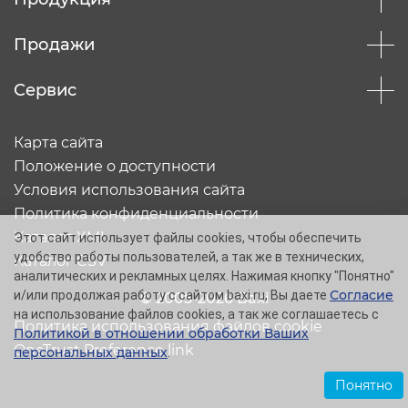
Продажи
Сервис
Карта сайта
Положение о доступности
Условия использования сайта
Политика конфиденциальности
Каталог XML
Этот сайт использует файлы cookies, чтобы обеспечить
удобство работы пользователей, а так же в технических,
Каталог CSV
аналитических и рекламных целях. Нажимая кнопку "Понятно"
Согласие
и/или продолжая работу с сайтом baxi.ru, Вы даете
© 2005-2026 Baxi
на использование файлов cookies, а так же соглашаетесь с
Политика использования файлов cookie
Политикой в отношении обработки Ваших
OneTrust Preference link
персональных данных
.
Понятно