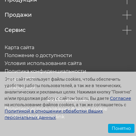
Продажи
Сервис
Карта сайта
Положение о доступности
Условия использования сайта
Политика конфиденциальности
Каталог XML
Этот сайт использует файлы cookies, чтобы обеспечить
удобство работы пользователей, а так же в технических,
Каталог CSV
аналитических и рекламных целях. Нажимая кнопку "Понятно"
Согласие
и/или продолжая работу с сайтом baxi.ru, Вы даете
© 2005-2026 Baxi
на использование файлов cookies, а так же соглашаетесь с
Политика использования файлов cookie
Политикой в отношении обработки Ваших
OneTrust Preference link
персональных данных
.
Понятно