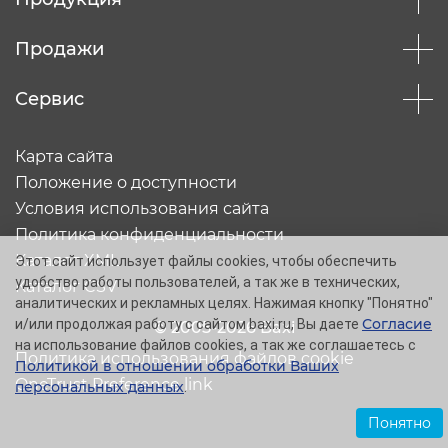
Продажи
Сервис
Карта сайта
Положение о доступности
Условия использования сайта
Политика конфиденциальности
Каталог XML
Этот сайт использует файлы cookies, чтобы обеспечить
удобство работы пользователей, а так же в технических,
Каталог CSV
аналитических и рекламных целях. Нажимая кнопку "Понятно"
Согласие
и/или продолжая работу с сайтом baxi.ru, Вы даете
© 2005-2026 Baxi
на использование файлов cookies, а так же соглашаетесь с
Политика использования файлов cookie
Политикой в отношении обработки Ваших
OneTrust Preference link
персональных данных
.
Понятно