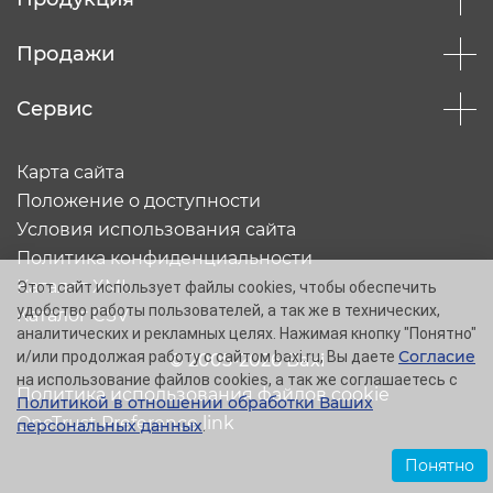
Продажи
Сервис
Карта сайта
Положение о доступности
Условия использования сайта
Политика конфиденциальности
Каталог XML
Этот сайт использует файлы cookies, чтобы обеспечить
удобство работы пользователей, а так же в технических,
Каталог CSV
аналитических и рекламных целях. Нажимая кнопку "Понятно"
Согласие
и/или продолжая работу с сайтом baxi.ru, Вы даете
© 2005-2026 Baxi
на использование файлов cookies, а так же соглашаетесь с
Политика использования файлов cookie
Политикой в отношении обработки Ваших
OneTrust Preference link
персональных данных
.
Понятно