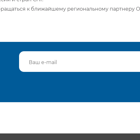
бращаться к ближайшему региональному партнеру О
Подтвердить e-mail
Отп