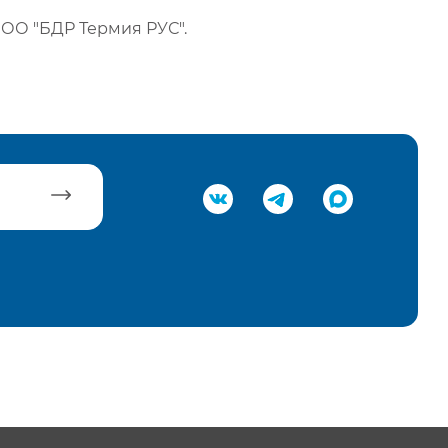
ОО "БДР Термия РУС".
равить