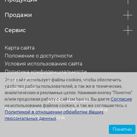
Продажи
Сервис
Карта сайта
Положение о доступности
Условия использования сайта
Политика конфиденциальности
Каталог XML
Этот сайт использует файлы cookies, чтобы обеспечить
удобство работы пользователей, а так же в технических,
Каталог CSV
аналитических и рекламных целях. Нажимая кнопку "Понятно"
Согласие
и/или продолжая работу с сайтом baxi.ru, Вы даете
© 2005-2026 Baxi
на использование файлов cookies, а так же соглашаетесь с
Политика использования файлов cookie
Политикой в отношении обработки Ваших
OneTrust Preference link
персональных данных
.
Понятно