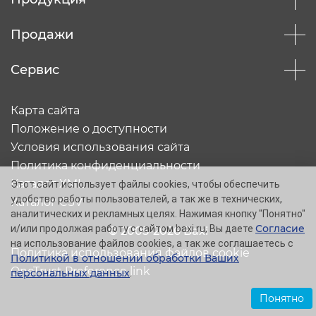
Продажи
Сервис
Карта сайта
Положение о доступности
Условия использования сайта
Политика конфиденциальности
Каталог XML
Этот сайт использует файлы cookies, чтобы обеспечить
удобство работы пользователей, а так же в технических,
Каталог CSV
аналитических и рекламных целях. Нажимая кнопку "Понятно"
Согласие
и/или продолжая работу с сайтом baxi.ru, Вы даете
© 2005-2026 Baxi
на использование файлов cookies, а так же соглашаетесь с
Политика использования файлов cookie
Политикой в отношении обработки Ваших
OneTrust Preference link
персональных данных
.
Понятно