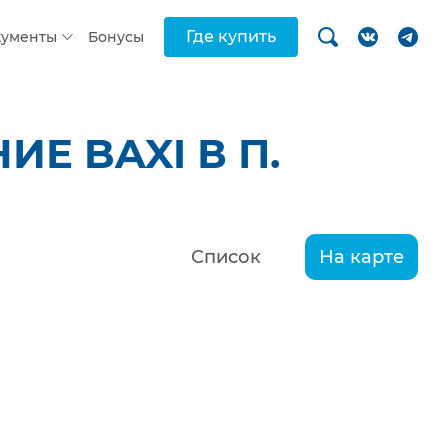
Где купить
кументы
Бонусы
Е BAXI В П.
Список
На карте