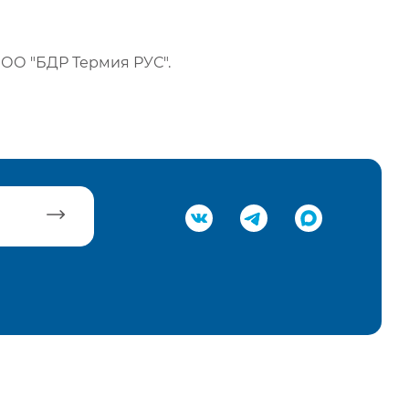
ОО "БДР Термия РУС".