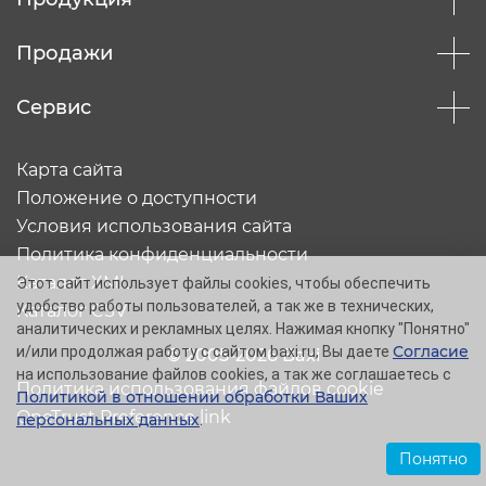
Продажи
Сервис
Карта сайта
Положение о доступности
Условия использования сайта
Политика конфиденциальности
Каталог XML
Этот сайт использует файлы cookies, чтобы обеспечить
удобство работы пользователей, а так же в технических,
Каталог CSV
аналитических и рекламных целях. Нажимая кнопку "Понятно"
Согласие
и/или продолжая работу с сайтом baxi.ru, Вы даете
© 2005-2026 Baxi
на использование файлов cookies, а так же соглашаетесь с
Политика использования файлов cookie
Политикой в отношении обработки Ваших
OneTrust Preference link
персональных данных
.
Понятно