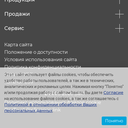
Продажи
Сервис
Карта сайта
Положение о доступности
Условия использования сайта
Политика конфиденциальности
Каталог XML
Этот сайт использует файлы cookies, чтобы обеспечить
удобство работы пользователей, а так же в технических,
Каталог CSV
аналитических и рекламных целях. Нажимая кнопку "Понятно"
Согласие
и/или продолжая работу с сайтом baxi.ru, Вы даете
© 2005-2026 Baxi
на использование файлов cookies, а так же соглашаетесь с
Политика использования файлов cookie
Политикой в отношении обработки Ваших
OneTrust Preference link
персональных данных
.
Понятно