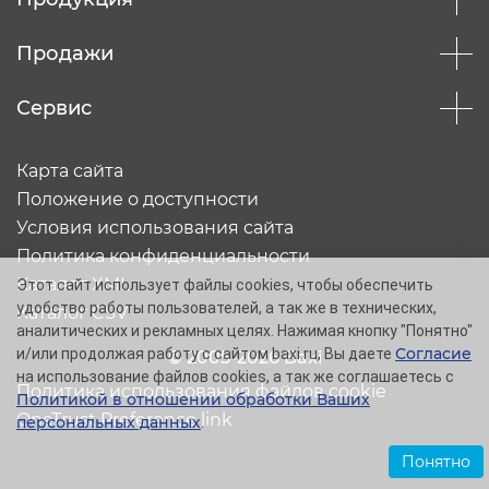
Продажи
Сервис
Карта сайта
Положение о доступности
Условия использования сайта
Политика конфиденциальности
Каталог XML
Этот сайт использует файлы cookies, чтобы обеспечить
удобство работы пользователей, а так же в технических,
Каталог CSV
аналитических и рекламных целях. Нажимая кнопку "Понятно"
Согласие
и/или продолжая работу с сайтом baxi.ru, Вы даете
© 2005-2026 Baxi
на использование файлов cookies, а так же соглашаетесь с
Политика использования файлов cookie
Политикой в отношении обработки Ваших
OneTrust Preference link
персональных данных
.
Понятно