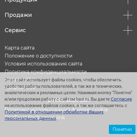
Продажи
Сервис
Карта сайта
Положение о доступности
Условия использования сайта
Политика конфиденциальности
Каталог XML
Этот сайт использует файлы cookies, чтобы обеспечить
удобство работы пользователей, а так же в технических,
Каталог CSV
аналитических и рекламных целях. Нажимая кнопку "Понятно"
Согласие
и/или продолжая работу с сайтом baxi.ru, Вы даете
© 2005-2026 Baxi
на использование файлов cookies, а так же соглашаетесь с
Политика использования файлов cookie
Политикой в отношении обработки Ваших
OneTrust Preference link
персональных данных
.
Понятно