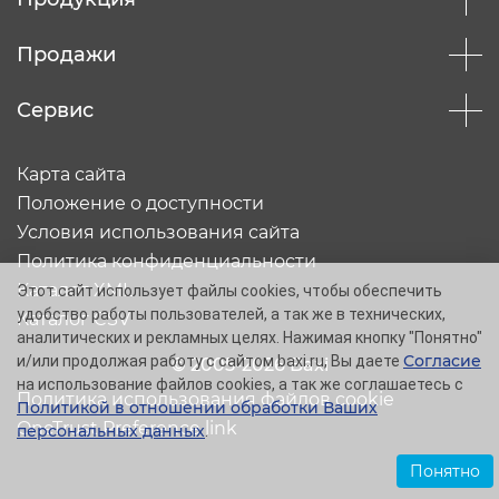
Продажи
Сервис
Карта сайта
Положение о доступности
Условия использования сайта
Политика конфиденциальности
Каталог XML
Этот сайт использует файлы cookies, чтобы обеспечить
удобство работы пользователей, а так же в технических,
Каталог CSV
аналитических и рекламных целях. Нажимая кнопку "Понятно"
Согласие
и/или продолжая работу с сайтом baxi.ru, Вы даете
© 2005-2026 Baxi
на использование файлов cookies, а так же соглашаетесь с
Политика использования файлов cookie
Политикой в отношении обработки Ваших
OneTrust Preference link
персональных данных
.
Понятно