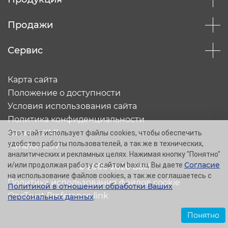
Продажи
Сервис
Карта сайта
Положение о доступности
Условия использования сайта
Политика конфиденциальности
Каталог XML
Этот сайт использует файлы cookies, чтобы обеспечить
удобство работы пользователей, а так же в технических,
Каталог CSV
аналитических и рекламных целях. Нажимая кнопку "Понятно"
Согласие
и/или продолжая работу с сайтом baxi.ru, Вы даете
© 2005-2026 Baxi
на использование файлов cookies, а так же соглашаетесь с
Политика использования файлов cookie
Политикой в отношении обработки Ваших
OneTrust Preference link
персональных данных
.
Понятно