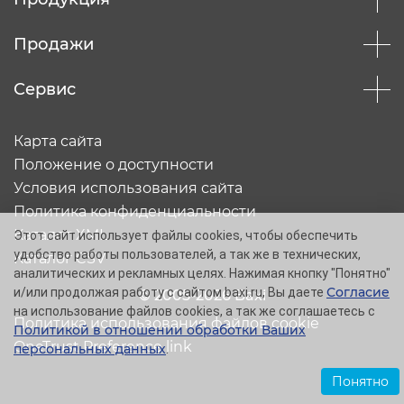
Продажи
Сервис
Карта сайта
Положение о доступности
Условия использования сайта
Политика конфиденциальности
Каталог XML
Этот сайт использует файлы cookies, чтобы обеспечить
удобство работы пользователей, а так же в технических,
Каталог CSV
аналитических и рекламных целях. Нажимая кнопку "Понятно"
Согласие
и/или продолжая работу с сайтом baxi.ru, Вы даете
© 2005-2026 Baxi
на использование файлов cookies, а так же соглашаетесь с
Политика использования файлов cookie
Политикой в отношении обработки Ваших
OneTrust Preference link
персональных данных
.
Понятно