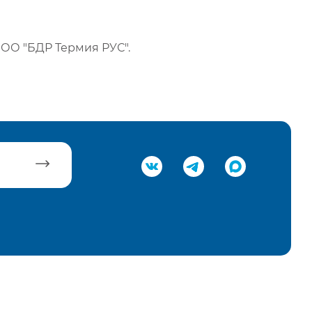
ОО "БДР Термия РУС".