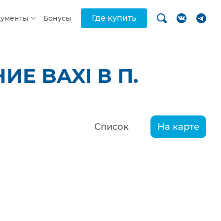
Где купить
кументы
Бонусы
Е BAXI В П.
Список
На карте