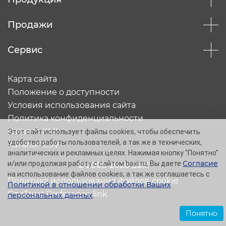
Продажи
Сервис
Карта сайта
Положение о доступности
Условия использования сайта
Политика конфиденциальности
Каталог XML
Этот сайт использует файлы cookies, чтобы обеспечить
удобство работы пользователей, а так же в технических,
Каталог CSV
аналитических и рекламных целях. Нажимая кнопку "Понятно"
Согласие
и/или продолжая работу с сайтом baxi.ru, Вы даете
© 2005-2026 Baxi
на использование файлов cookies, а так же соглашаетесь с
Политика использования файлов cookie
Политикой в отношении обработки Ваших
OneTrust Preference link
персональных данных
.
Понятно