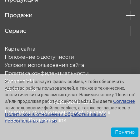
Продажи
Сервис
Карта сайта
Положение о доступности
Условия использования сайта
Политика конфиденциальности
Каталог XML
Этот сайт использует файлы cookies, чтобы обеспечить
удобство работы пользователей, а так же в технических,
Каталог CSV
аналитических и рекламных целях. Нажимая кнопку "Понятно"
Согласие
и/или продолжая работу с сайтом baxi.ru, Вы даете
© 2005-2026 Baxi
на использование файлов cookies, а так же соглашаетесь с
Политика использования файлов cookie
Политикой в отношении обработки Ваших
OneTrust Preference link
персональных данных
.
Понятно