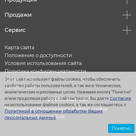
Продажи
Сервис
Карта сайта
Положение о доступности
Условия использования сайта
Политика конфиденциальности
Каталог XML
Этот сайт использует файлы cookies, чтобы обеспечить
удобство работы пользователей, а так же в технических,
Каталог CSV
аналитических и рекламных целях. Нажимая кнопку "Понятно"
Согласие
и/или продолжая работу с сайтом baxi.ru, Вы даете
© 2005-2026 Baxi
на использование файлов cookies, а так же соглашаетесь с
Политика использования файлов cookie
Политикой в отношении обработки Ваших
OneTrust Preference link
персональных данных
.
Понятно